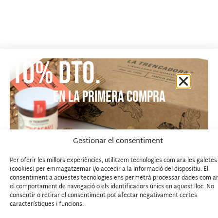
10% dto.
EN LA PRIMERA COMPRA
Gestionar el consentiment
Per oferir les millors experiències, utilitzem tecnologies com ara les galetes
(cookies) per emmagatzemar i/o accedir a la informació del dispositiu. El
consentiment a aquestes tecnologies ens permetrà processar dades com a
REGÍSTRATE PARA OBTENER UN 10% DE DESCUENTO EN TU PRIMERA
el comportament de navegació o els identificadors únics en aquest lloc. No
consentir o retirar el consentiment pot afectar negativament certes
COMPRA
característiques i funcions.
Regístrate para recibir nuestra Newsletter y consigue un código de
descuento del 10% para tu primera compra.