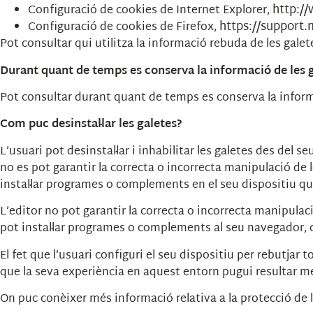
http:/
Configuració de cookies de Internet Explorer,
https://support.m
Configuració de cookies de Firefox,
Pot consultar qui utilitza la informació rebuda de les galete
Durant quant de temps es conserva la informació de les 
Pot consultar durant quant de temps es conserva la informa
Com puc desinstal·lar les galetes?
L’usuari pot desinstal·lar i inhabilitar les galetes des del
no es pot garantir la correcta o incorrecta manipulació de l
instal·lar programes o complements en el seu dispositiu que
L’editor no pot garantir la correcta o incorrecta manipulaci
pot instal·lar programes o complements al seu navegador, c
El fet que l’usuari configuri el seu dispositiu per rebutjar
que la seva experiència en aquest entorn pugui resultar me
On puc conèixer més informació relativa a la protecció de