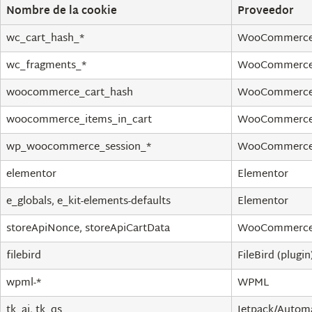
Nombre de la cookie
Proveedor
wc_cart_hash_*
WooCommerc
wc_fragments_*
WooCommerc
woocommerce_cart_hash
WooCommerc
woocommerce_items_in_cart
WooCommerc
wp_woocommerce_session_*
WooCommerc
elementor
Elementor
e_globals, e_kit-elements-defaults
Elementor
storeApiNonce, storeApiCartData
WooCommerc
filebird
FileBird (plugin
wpml-*
WPML
tk_ai, tk_qs
Jetpack/Automa