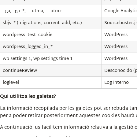
_ga, _ga_*, __utma, __utmz
Google Analyti
sbjs_* (migrations, current_add, etc.)
Sourcebuster.j
wordpress_test_cookie
WordPress
wordpress_logged_in_*
WordPress
wp-settings-1, wp-settings-time-1
WordPress
continueReview
Desconocido (p
loglevel
Log interno
Qui utilitza les galetes?
La informació recopilada per les galetes pot ser rebuda tan
per a poder retirar posteriorment aquestes cookies haurà d’
A continuació, us facilitem informació relativa a la gestió