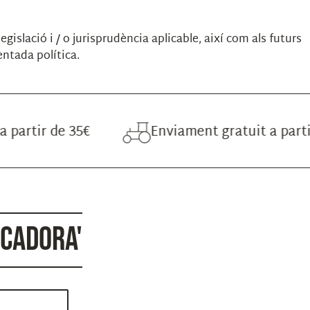
legislació i / o jurisprudència aplicable, així com als futurs
entada política.
 de 35€
Enviament gratuit a partir de 35
NCADORA'