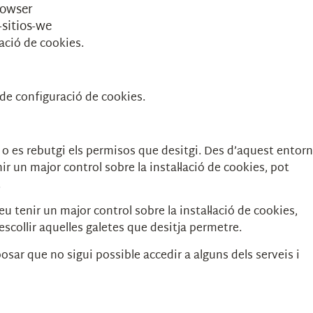
rowser
-sitios-we
ració de cookies.
 de configuració de cookies.
ti o es rebutgi els permisos que desitgi. Des d’aquest entorn
r un major control sobre la instal·lació de cookies, pot
.
u tenir un major control sobre la instal·lació de cookies,
collir aquelles galetes que desitja permetre.
osar que no sigui possible accedir a alguns dels serveis i