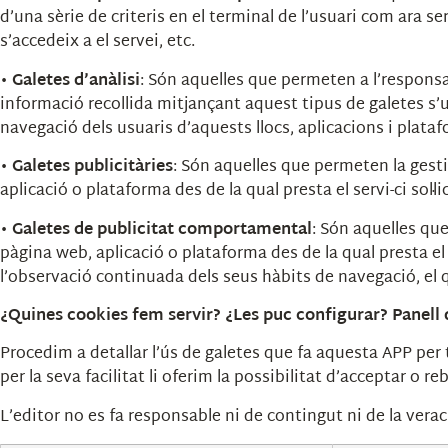
d’una sèrie de criteris en el terminal de l’usuari com ara se
s’accedeix a el servei, etc.
•
Galetes d’anàlisi
: Són aquelles que permeten a l’responsa
informació recollida mitjançant aquest tipus de galetes s’ut
navegació dels usuaris d’aquests llocs, aplicacions i platafo
•
Galetes publicitàries
: Són aquelles que permeten la gestió
aplicació o plataforma des de la qual presta el servi-ci sol·
•
Galetes de publicitat comportamental
: Són aquelles que
pàgina web, aplicació o plataforma des de la qual presta 
l’observació continuada dels seus hàbits de navegació, el 
¿Quines cookies fem servir? ¿Les puc configurar? Panell 
Procedim a detallar l’ús de galetes que fa aquesta APP per 
per la seva facilitat li oferim la possibilitat d’acceptar o r
L’editor no es fa responsable ni de contingut ni de la verac