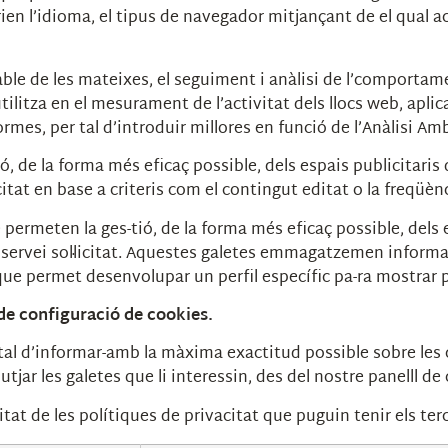
rien l’idioma, el tipus de navegador mitjançant de el qual ac
ble de les mateixes, el seguiment i anàlisi de l’comportame
ilitza en el mesurament de l’activitat dels llocs web, aplica
rmes, per tal d’introduir millores en funció de l’Anàlisi Amb
, de la forma més eficaç possible, dels espais publicitaris 
licitat en base a criteris com el contingut editat o la freqü
 permeten la ges-tió, de la forma més eficaç possible, dels es
el servei sol·licitat. Aquestes galetes emmagatzemen infor
que permet desenvolupar un perfil específic pa-ra mostrar p
de configuració de cookies.
tal d’informar-amb la màxima exactitud possible sobre les c
ebutjar les galetes que li interessin, des del nostre panelll d
itat de les polítiques de privacitat que puguin tenir els te