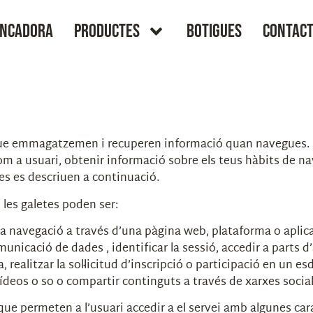
ENCADORA
PRODUCTES
BOTIGUES
CONTAC
rs que emmagatzemen i recuperen informació quan navegues. 
om a usuari, obtenir informació sobre els teus hàbits de na
es es descriuen a continuació.
, les galetes poden ser:
la navegació a través d’una pàgina web, plataforma o aplicaci
omunicació de dades , identificar la sessió, accedir a parts 
ealitzar la sol·licitud d’inscripció o participació en un e
deos o so o compartir continguts a través de xarxes socia
 que permeten a l’usuari accedir a el servei amb algunes car