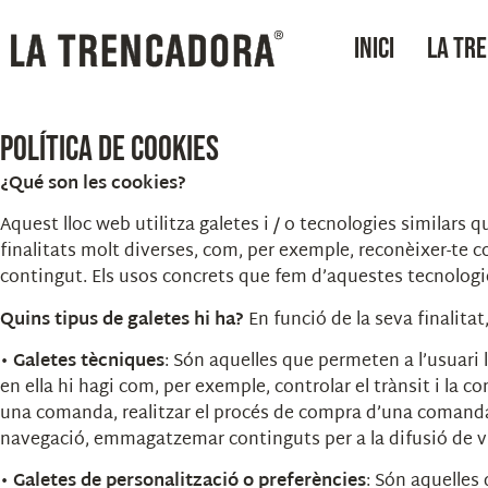
INICI
LA TR
POLÍTICA DE COOKIES
¿Qué son les cookies?
Aquest lloc web utilitza galetes i / o tecnologies simila
finalitats molt diverses, com, per exemple, reconèixer-te c
contingut. Els usos concrets que fem d’aquestes tecnologi
Quins tipus de galetes hi ha?
En funció de la seva finalitat
•
Galetes tècniques
: Són aquelles que permeten a l’usuari 
en ella hi hagi com, per exemple, controlar el trànsit i la c
una comanda, realitzar el procés de compra d’una comanda, r
navegació, emmagatzemar continguts per a la difusió de ví
•
Galetes de personalització o preferències
: Són aquelles