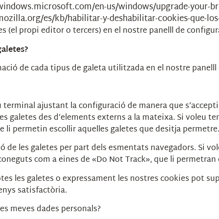
/windows.microsoft.com/en-us/windows/upgrade-your-b
ozilla.org/es/kb/habilitar-y-deshabilitar-cookies-que-los
s (el propi editor o tercers) en el nostre panelll de configu
galetes?
ció de cada tipus de galeta utilitzada en el nostre panelll
 seu terminal ajustant la configuració de manera que s’accep
es galetes des d’elements externs a la mateixa. Si voleu teni
 li permetin escollir aquelles galetes que desitja permetre
ó de les galetes per part dels esmentats navegadors. Si vole
oneguts com a eines de «Do Not Track», que li permetran es
 totes les galetes o expressament les nostres cookies pot sup
nys satisfactòria.
 les meves dades personals?