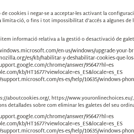
 de cookies i negar-se a acceptar-les activant la configurac
limita-ció, o fins i tot impossibilitat d’accés a algunes de 
ilitem informació relativa a la gestió o desactivació de gale
/windows.microsoft.com/en-us/windows/upgrade-your-b
ozilla.org/es/kb/habilitar-y-deshabilitar-cookies-que-los
support.google.com/chrome/answer/95647?hl=es
pple.com/kb/HT1677?viewlocale=es_ES&locale=es_ES
//support.microsoft.com/es-es/help/10635/windows-phon
s://aboutcookies.org/, https://www.youronlinechoices.eu/
cions detallades sobre com eliminar les galetes del seu ord
support.google.com/chrome/answer/95647?hl=es
pple.com/kb/HT1677?viewlocale=es_ES&locale=es_ES
//support.microsoft.com/es-es/help/10635/windows-phon