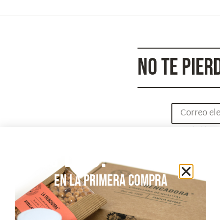
NO TE PIER
He leído 
Acepto re
10% dto.
EN LA PRIMERA COMPRA