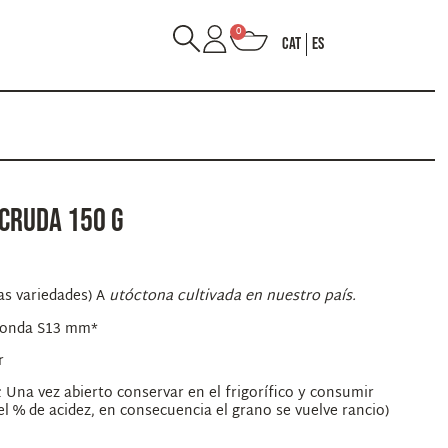
0
CAT
ES
CRUDA 150 G
ras variedades) A
​​utóctona cultivada en nuestro país.
 Tonda S13 mm*
r
na vez abierto conservar en el frigorífico y consumir
 % de acidez, en consecuencia el grano se vuelve rancio)