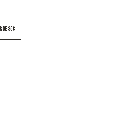
IR DE 35€
o