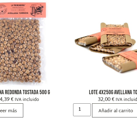
na redonda tostada 500 g
Lote 4x250g Avellana T
4,39
€
32,00
€
IVA incluido
IVA inclui
eer más
Añadir al carrito