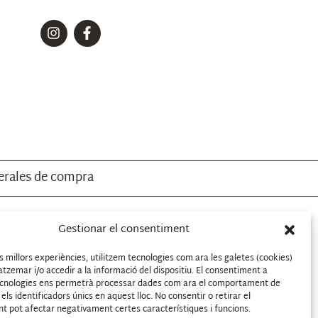
erales de compra
Gestionar el consentiment
Operación: implementación
es millors experiències, utilitzem tecnologies com ara les galetes (cookies)
zemar i/o accedir a la informació del dispositiu. El consentiment a
cnologies ens permetrà processar dades com ara el comportament de
els identificadors únics en aquest lloc. No consentir o retirar el
t pot afectar negativament certes característiques i funcions.