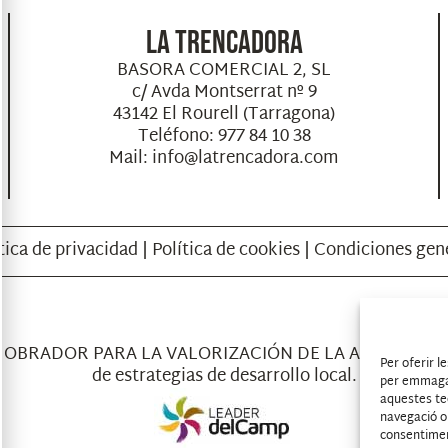
LA TRENCADORA
BASORA COMERCIAL 2, SL
c/ Avda Montserrat nº 9
43142 El Rourell (Tarragona)
Teléfono: 977 84 10 38
Mail: info@latrencadora.com
tica de privacidad
|
Política de cookies
|
Condiciones gen
 OBRADOR PARA LA VALORIZACIÓN DE LA AVELLANA”. 
Per oferir l
de estrategias de desarrollo local.
per emmagat
aquestes te
navegació o 
consentimen