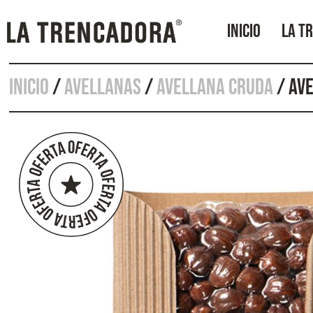
INICIO
LA T
Inicio
/
Avellanas
/
Avellana cruda
/ AV