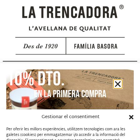
BASORA COMERCIAL 2, SL
10% dto.
c/ Avda Montserrat nº 9
43142 El Rourell (Tarragona)
Teléfono: 977 84 10 38
EN LA PRIMERA COMPRA
Mail: info@latrencadora.com
Gestionar el consentiment
Per oferir les millors experiències, utilitzem tecnologies com ara les
galetes (cookies) per emmagatzemar i/o accedir a la informació del