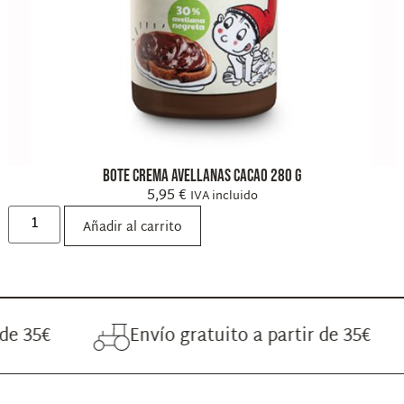
Bote Crema Avellanas Cacao 280 g
5,95
€
IVA incluido
Añadir al carrito
Envío gratuito a partir de 35€
E