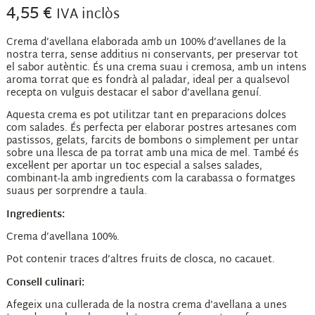
4,55
€
IVA inclòs
Crema d’avellana elaborada amb un 100% d’avellanes de la
nostra terra, sense additius ni conservants, per preservar tot
el sabor autèntic. És una crema suau i cremosa, amb un intens
aroma torrat que es fondrà al paladar, ideal per a qualsevol
recepta on vulguis destacar el sabor d’avellana genuí.
Aquesta crema es pot utilitzar tant en preparacions dolces
com salades. És perfecta per elaborar postres artesanes com
pastissos, gelats, farcits de bombons o simplement per untar
sobre una llesca de pa torrat amb una mica de mel. També és
excel·lent per aportar un toc especial a salses salades,
combinant-la amb ingredients com la carabassa o formatges
suaus per sorprendre a taula.
Ingredients:
Crema d’avellana 100%.
Pot contenir traces d’altres fruits de closca, no cacauet.
Consell culinari:
Afegeix una cullerada de la nostra crema d’avellana a unes