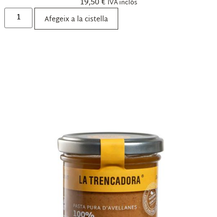
19,50
€
IVA inclòs
Afegeix a la cistella