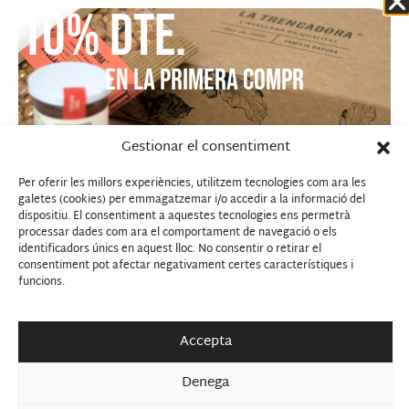
BASORA COMERCIAL 2, S.L.
10% dte.
c/ Avda Montserrat nº 9
43142 El Rourell (Tarragona)
Telèfon: 977 84 10 38
EN LA PRIMERA COMPR
Mail: info@latrencadora.com
Gestionar el consentiment
Per oferir les millors experiències, utilitzem tecnologies com ara les
galetes (cookies) per emmagatzemar i/o accedir a la informació del
dispositiu. El consentiment a aquestes tecnologies ens permetrà
Avís legal
|
Política de privacitat
|
Política de cookies
|
processar dades com ara el comportament de navegació o els
Condicions generals de compra
REGISTRA’T PER OBTENIR UN 10% DE DESCOMPTE EN LA TEVA PRIMERA
identificadors únics en aquest lloc. No consentir o retirar el
consentiment pot afectar negativament certes característiques i
COMPRA
funcions.
Registra’t per rebre la nostra Newsletter i aconsegueix un codi
Ajut per “AGROBOTIGA I OBRADOR PER A LA
descompte del 10% per la teva primera compra.
VALORITZACIÓ DE L’AVELLANA”. Operació: implementació
d’estratègies de desenvolupament local.
Accepta
He llegit i accepto
política de privacitat
Accepto rebre comunicació comercial per part de La
Denega
Trencadora